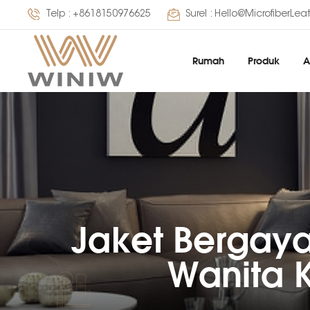
Telp :
+8618150976625
Surel :
Hello@MicrofiberLea
Rumah
Produk
A
Jaket Bergaya
Wanita K