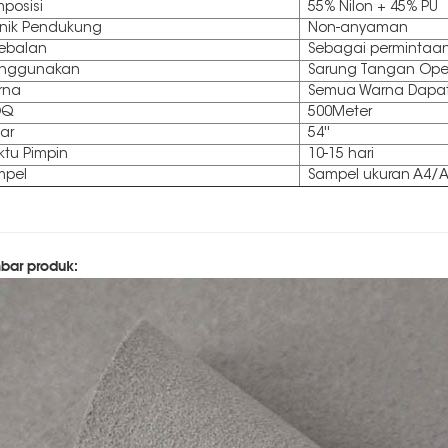
posisi
55% Nilon + 45% PU
nik Pendukung
Non-anyaman
ebalan
Sebagai permintaa
nggunakan
Sarung Tangan Ope
rna
Semua Warna Dapat
OQ
500Meter
ar
54''
tu Pimpin
10-15 hari
mpel
Sampel ukuran A4/A
ar produk: