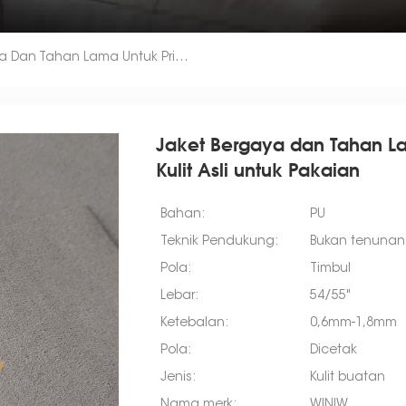
Jaket Bergaya Dan Tahan Lama Untuk Pria Dan Wanita Kain Kulit Asli Untuk Pakaian
Jaket Bergaya dan Tahan La
Kulit Asli untuk Pakaian
Bahan:
PU
Teknik Pendukung:
Bukan tenunan
Pola:
Timbul
Lebar:
54/55"
Ketebalan:
0,6mm-1,8mm
Pola:
Dicetak
Jenis:
Kulit buatan
Nama merk:
WINIW