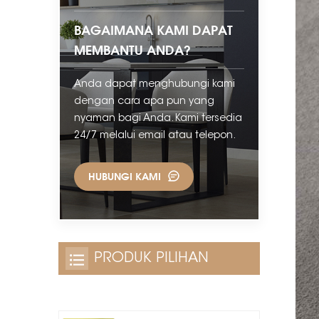
BAGAIMANA KAMI DAPAT
MEMBANTU ANDA?
Anda dapat menghubungi kami
dengan cara apa pun yang
nyaman bagi Anda. Kami tersedia
24/7 melalui email atau telepon.
HUBUNGI KAMI
PRODUK PILIHAN