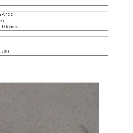
n Anda
ra
 Diterima
3 $0