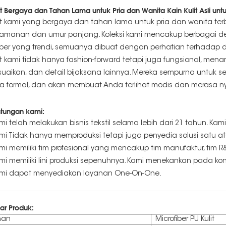
t Bergaya dan Tahan Lama untuk Pria dan Wanita Kain Kulit Asli unt
t kami yang bergaya dan tahan lama untuk pria dan wanita terbuat
amanan dan umur panjang. Koleksi kami mencakup berbagai desain
er yang trendi, semuanya dibuat dengan perhatian terhadap d
t kami tidak hanya fashion-forward tetapi juga fungsional, mena
suaikan, dan detail bijaksana lainnya. Mereka sempurna untuk s
a formal, dan akan membuat Anda terlihat modis dan merasa n
tungan kami:
ami telah melakukan bisnis tekstil selama lebih dari 21 tahun. Kami
ami Tidak hanya memproduksi tetapi juga penyedia solusi satu a
ami memiliki tim profesional yang mencakup tim manufaktur, tim 
ami memiliki lini produksi sepenuhnya. Kami menekankan pada kont
ami dapat menyediakan layanan One-On-One.
sar Produk:
han
Microfiber PU Kulit