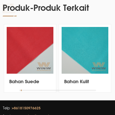
Produk-Produk Terkait
Bahan Suede
Bahan Kulit
Microfiber Buatan
Microsuede
Alcantara Untuk
Clarino Faux PU
Sepatu Orthotic
Untuk Sepatu
Orthotic
+8618150976625
Telp :